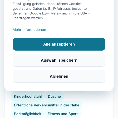
Einwilligung geladen; dabei können Cookies
gesetzt und Daten (z. B. IP-Adresse, besuchte
Seiten) an Google bzw. Meta – auch in die USA –
übertragen werden.
📷
40
Bilder
Mehr Informationen
Ausstattung
Alle akzeptieren
TV
Heizung
Küche
Kühlschrank
Auswahl speichern
Geschirrspüler
Terrasse
Garten
Kaffeemaschine
Herdplatte
Backofen
Ablehnen
Toaster
Radio
Radfahren
Golf
Wandern
Reiten
Segeln
Strand
Babybett
Kinderhochstuhl
Dusche
Öffentliche Verkehrsmittel in der Nähe
Parkmöglichkeit
Fitness und Sport