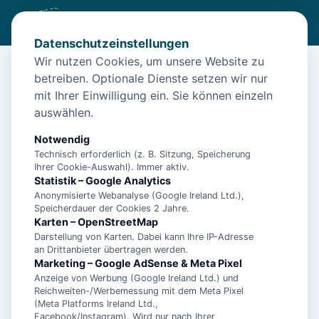
Datenschutzeinstellungen
Wir nutzen Cookies, um unsere Website zu
betreiben. Optionale Dienste setzen wir nur
Start
/
Unterkünfte
/
Norden
/
Norden: Apartment Schwalbennest I
mit Ihrer Einwilligung ein. Sie können einzeln
Norden: Apartment Schwalbennest
auswählen.
I
Notwendig
26506 Norden
Technisch erforderlich (z. B. Sitzung, Speicherung
Ihrer Cookie-Auswahl). Immer aktiv.
Statistik – Google Analytics
Anonymisierte Webanalyse (Google Ireland Ltd.),
Speicherdauer der Cookies 2 Jahre.
Karten – OpenStreetMap
Darstellung von Karten. Dabei kann Ihre IP-Adresse
an Drittanbieter übertragen werden.
Marketing – Google AdSense & Meta Pixel
Anzeige von Werbung (Google Ireland Ltd.) und
Reichweiten-/Werbemessung mit dem Meta Pixel
(Meta Platforms Ireland Ltd.,
Facebook/Instagram). Wird nur nach Ihrer