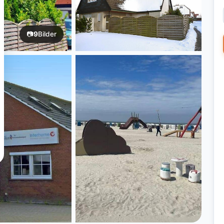
📷
9
Bilder