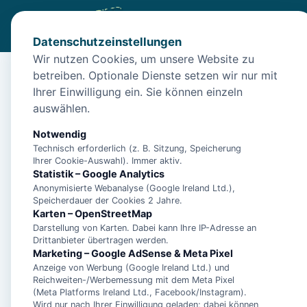
Datenschutzeinstellungen
Wir nutzen Cookies, um unsere Website zu
betreiben. Optionale Dienste setzen wir nur mit
Start
/
Unterkünfte
/
Norden
/
Schwalbennest Iii by Interho
Ihrer Einwilligung ein. Sie können einzeln
Schwalbennest Iii by I
auswählen.
26506 Norden
Notwendig
Technisch erforderlich (z. B. Sitzung, Speicherung
Ihrer Cookie-Auswahl). Immer aktiv.
Statistik – Google Analytics
Anonymisierte Webanalyse (Google Ireland Ltd.),
Speicherdauer der Cookies 2 Jahre.
Karten – OpenStreetMap
Darstellung von Karten. Dabei kann Ihre IP-Adresse an
Drittanbieter übertragen werden.
Marketing – Google AdSense & Meta Pixel
Anzeige von Werbung (Google Ireland Ltd.) und
Reichweiten-/Werbemessung mit dem Meta Pixel
(Meta Platforms Ireland Ltd., Facebook/Instagram).
Wird nur nach Ihrer Einwilligung geladen; dabei können