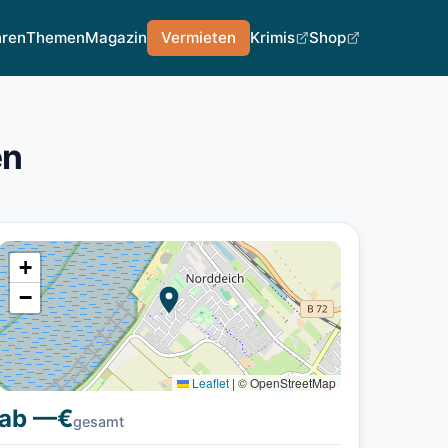
hren
Themen
Magazin
Vermieten
Krimis
Shop
en
+
−
Leaflet
|
© OpenStreetMap
ab —€
gesamt