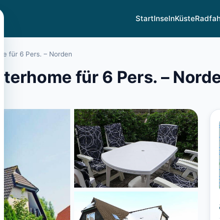
Start
Inseln
Küste
Radfa
me für 6 Pers. – Norden
nterhome für 6 Pers. – Nord