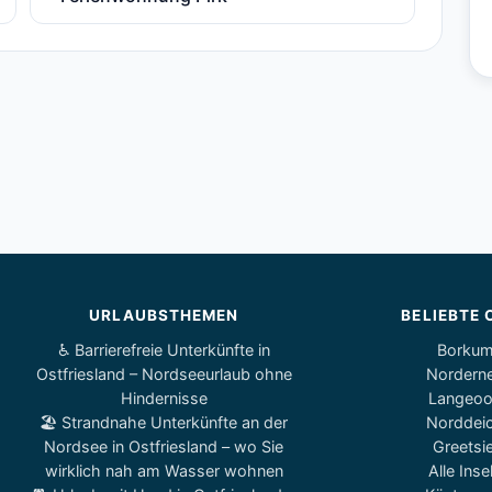
URLAUBSTHEMEN
BELIEBTE 
♿ Barrierefreie Unterkünfte in
Borku
Ostfriesland – Nordseeurlaub ohne
Nordern
Hindernisse
Langeo
🏖️ Strandnahe Unterkünfte an der
Norddei
Nordsee in Ostfriesland – wo Sie
Greetsie
wirklich nah am Wasser wohnen
Alle Inse