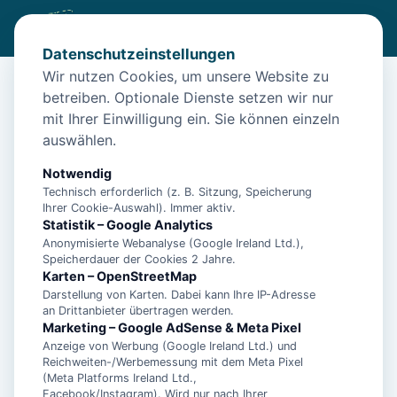
Datenschutzeinstellungen
Wir nutzen Cookies, um unsere Website zu
betreiben. Optionale Dienste setzen wir nur
Start
/
Unterkünfte
/
Norden
/
Norden: Unterkunft Sonnenschein
mit Ihrer Einwilligung ein. Sie können einzeln
Norden: Unterkunft Sonnenschein
auswählen.
26506 Norden
Notwendig
Technisch erforderlich (z. B. Sitzung, Speicherung
Ihrer Cookie-Auswahl). Immer aktiv.
Statistik – Google Analytics
Anonymisierte Webanalyse (Google Ireland Ltd.),
Speicherdauer der Cookies 2 Jahre.
Karten – OpenStreetMap
Darstellung von Karten. Dabei kann Ihre IP-Adresse
an Drittanbieter übertragen werden.
Marketing – Google AdSense & Meta Pixel
Anzeige von Werbung (Google Ireland Ltd.) und
Reichweiten-/Werbemessung mit dem Meta Pixel
(Meta Platforms Ireland Ltd.,
Facebook/Instagram). Wird nur nach Ihrer