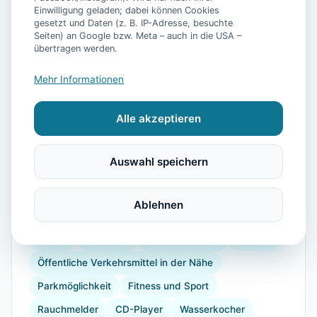
Einwilligung geladen; dabei können Cookies
gesetzt und Daten (z. B. IP-Adresse, besuchte
📷
42
Bilder
Seiten) an Google bzw. Meta – auch in die USA –
übertragen werden.
Mehr Informationen
Ausstattung
Alle akzeptieren
WLAN
TV
Heizung
Küche
Kühlschrank
Mikrowelle
Geschirrspüler
Terrasse
Garten
Auswahl speichern
Kaffeemaschine
Herdplatte
Backofen
Toaster
Internet
Radio
Bügeleisen
Ablehnen
Radfahren
Wandern
Reiten
Segeln
Strand
Babybett
Kinderhochstuhl
Dusche
Öffentliche Verkehrsmittel in der Nähe
Parkmöglichkeit
Fitness und Sport
Rauchmelder
CD-Player
Wasserkocher