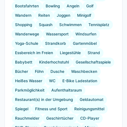
Bootsfahrten
Bowling
Angeln
Golf
Wandern
Reiten
Joggen
Minigolf
Shopping
Squash
Schwimmen
Tennisplatz
Wanderwege
Wassersport
Windsurfen
Yoga-Schule
Strandkorb
Gartenmöbel
Essbereich im Freien
Liegestühle
Strand
Babybett
Kinderhochstuhl
Gesellschaftsspiele
Bücher
Föhn
Dusche
Waschbecken
Heißes Wasser
WC
E-Bike Ladestation
Parkmöglichkeit
Aufenthaltsraum
Restaurant(s) in der Umgebung
Geldautomat
Spiegel
Fitness und Sport
Reinigungsmittel
Rauchmelder
Geschirrtücher
CD-Player