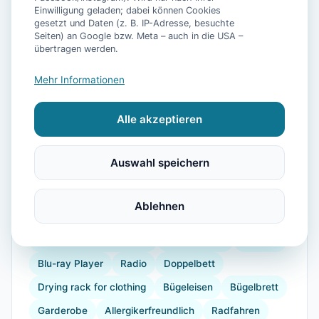
📷
24
Bilder
Einwilligung geladen; dabei können Cookies
gesetzt und Daten (z. B. IP-Adresse, besuchte
Seiten) an Google bzw. Meta – auch in die USA –
übertragen werden.
Ausstattung
Mehr Informationen
WLAN
TV
Heizung
Waschmaschine
Alle akzeptieren
Küche
Kühlschrank
Mikrowelle
Geschirrspüler
Terrasse
Garten
Grill
Auswahl speichern
Wellness
Kaffeemaschine
Herdplatte
Geschirr
Espressomaschine
Gefrierfach
Ablehnen
Küchenutensilien
Backofen
Toaster
verdunkelnde Vorhänge
Staubsauger
Internet
Blu-ray Player
Radio
Doppelbett
Drying rack for clothing
Bügeleisen
Bügelbrett
Garderobe
Allergikerfreundlich
Radfahren