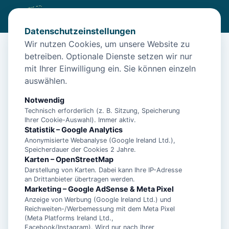
Datenschutzeinstellungen
Wir nutzen Cookies, um unsere Website zu
betreiben. Optionale Dienste setzen wir nur
Start
/
Unterkünfte
/
Norden
/
Apartment Sterntaler – Norden
mit Ihrer Einwilligung ein. Sie können einzeln
Apartment Sterntaler – Norden
auswählen.
26506 Norden
Notwendig
Technisch erforderlich (z. B. Sitzung, Speicherung
Ihrer Cookie-Auswahl). Immer aktiv.
Statistik – Google Analytics
Anonymisierte Webanalyse (Google Ireland Ltd.),
Speicherdauer der Cookies 2 Jahre.
Karten – OpenStreetMap
Darstellung von Karten. Dabei kann Ihre IP-Adresse
an Drittanbieter übertragen werden.
Marketing – Google AdSense & Meta Pixel
Anzeige von Werbung (Google Ireland Ltd.) und
Reichweiten-/Werbemessung mit dem Meta Pixel
(Meta Platforms Ireland Ltd.,
Facebook/Instagram). Wird nur nach Ihrer