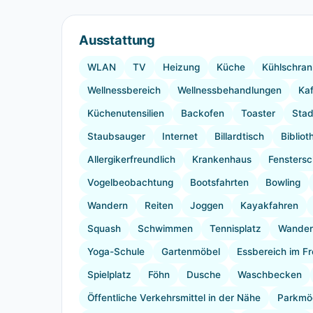
Ausstattung
WLAN
TV
Heizung
Küche
Kühlschran
Wellnessbereich
Wellnessbehandlungen
Ka
Küchenutensilien
Backofen
Toaster
Stad
Staubsauger
Internet
Billardtisch
Bibliot
Allergikerfreundlich
Krankenhaus
Fenstersc
Vogelbeobachtung
Bootsfahrten
Bowling
Wandern
Reiten
Joggen
Kayakfahren
Squash
Schwimmen
Tennisplatz
Wande
Yoga-Schule
Gartenmöbel
Essbereich im Fr
Spielplatz
Föhn
Dusche
Waschbecken
Öffentliche Verkehrsmittel in der Nähe
Parkmög