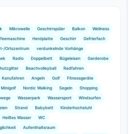
+13 Bilder
k
Mikrowelle
Geschirrspüler
Balkon
Wellness
ffeemaschine
Herdplatte
Geschirr
Gefrierfach
t-/Ortszentrum
verdunkelnde Vorhänge
hek
Radio
Doppelbett
Bügeleisen
Garderobe
hutzgitter
Beachvolleyball
Radfahren
Kanufahren
Angeln
Golf
Fitnessgeräte
Minigolf
Nordic Walking
Segeln
Shopping
rwege
Wasserpark
Wassersport
Windsurfen
eien
Strand
Babybett
Kinderhochstuhl
Heißes Wasser
WC
lichkeit
Aufenthaltsraum