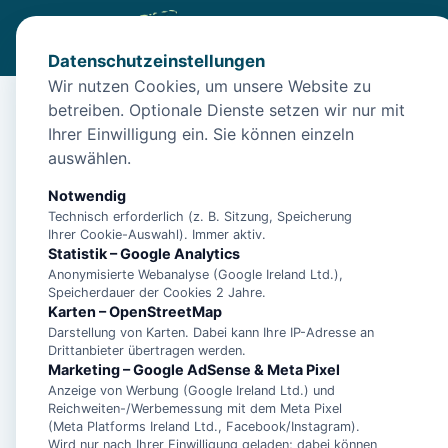
Datenschutzeinstellungen
Wir nutzen Cookies, um unsere Website zu
betreiben. Optionale Dienste setzen wir nur mit
Start
/
Unterkünfte
/
Norden
/
Norden: Strandnahe Ferienw
Ihrer Einwilligung ein. Sie können einzeln
Norden: Strandnahe F
auswählen.
26506 Norden
Notwendig
Technisch erforderlich (z. B. Sitzung, Speicherung
Ihrer Cookie-Auswahl). Immer aktiv.
Statistik – Google Analytics
Anonymisierte Webanalyse (Google Ireland Ltd.),
Speicherdauer der Cookies 2 Jahre.
Karten – OpenStreetMap
Darstellung von Karten. Dabei kann Ihre IP-Adresse an
Drittanbieter übertragen werden.
Marketing – Google AdSense & Meta Pixel
Anzeige von Werbung (Google Ireland Ltd.) und
Reichweiten-/Werbemessung mit dem Meta Pixel
(Meta Platforms Ireland Ltd., Facebook/Instagram).
Wird nur nach Ihrer Einwilligung geladen; dabei können