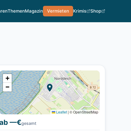
hren
Themen
Magazin
Vermieten
Krimis
Shop
+
−
Leaflet
|
© OpenStreetMap
ab —€
gesamt