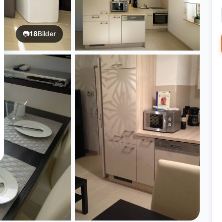
📷
18
Bilder