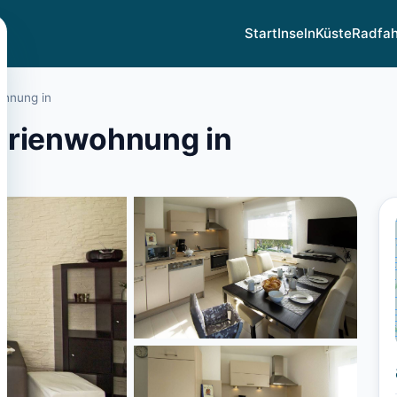
Start
Inseln
Küste
Radfa
ohnung in
erienwohnung in