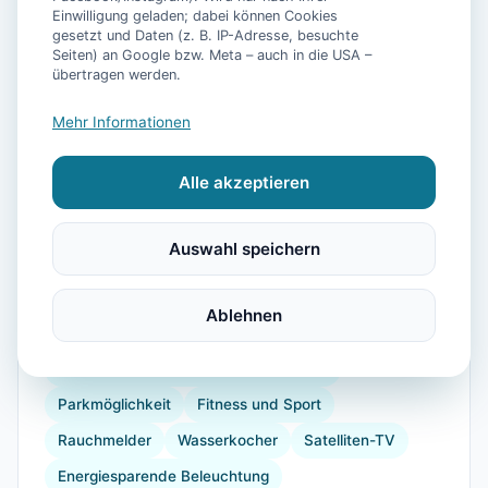
Einwilligung geladen; dabei können Cookies
gesetzt und Daten (z. B. IP-Adresse, besuchte
📷
38
Bilder
Seiten) an Google bzw. Meta – auch in die USA –
übertragen werden.
Mehr Informationen
Ausstattung
Alle akzeptieren
TV
Heizung
Küche
Kühlschrank
Mikrowelle
Terrasse
Garten
Auswahl speichern
Kaffeemaschine
Herdplatte
Toaster
Radfahren
Wandern
Reiten
Segeln
Ablehnen
Tennisplatz
Strand
Babybett
Dusche
Öffentliche Verkehrsmittel in der Nähe
Parkmöglichkeit
Fitness und Sport
Rauchmelder
Wasserkocher
Satelliten-TV
Energiesparende Beleuchtung