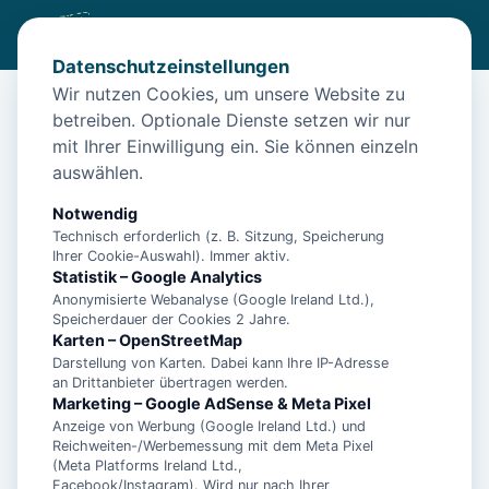
Datenschutzeinstellungen
Wir nutzen Cookies, um unsere Website zu
betreiben. Optionale Dienste setzen wir nur
Start
/
Unterkünfte
/
Norden
/
Norden: Unterkunft Windrad
mit Ihrer Einwilligung ein. Sie können einzeln
Norden: Unterkunft Windrad
auswählen.
26506 Norden
Notwendig
Technisch erforderlich (z. B. Sitzung, Speicherung
Ihrer Cookie-Auswahl). Immer aktiv.
Statistik – Google Analytics
Anonymisierte Webanalyse (Google Ireland Ltd.),
Speicherdauer der Cookies 2 Jahre.
Karten – OpenStreetMap
Darstellung von Karten. Dabei kann Ihre IP-Adresse
an Drittanbieter übertragen werden.
Marketing – Google AdSense & Meta Pixel
Anzeige von Werbung (Google Ireland Ltd.) und
Reichweiten-/Werbemessung mit dem Meta Pixel
(Meta Platforms Ireland Ltd.,
Facebook/Instagram). Wird nur nach Ihrer